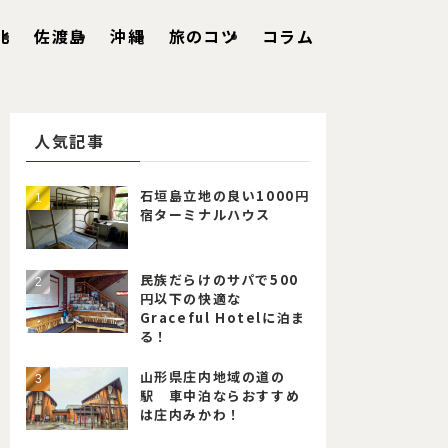
北
佐渡島
沖縄
旅のコツ
コラム
人気記事
石垣島立地の良い1000円
宿ターミナルハウス
民族だらけのサパで500
円以下の快適な
Graceful Hotelに泊ま
る！
山形県庄内地域の道の
駅 車中泊ならおすすめ
は庄内みかわ！