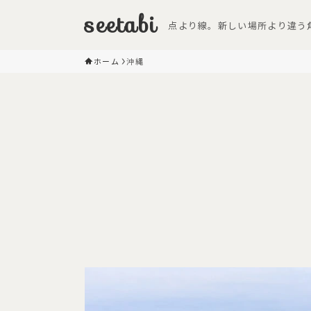
seetabi
点より線。新しい場所より違う
ホーム
沖縄