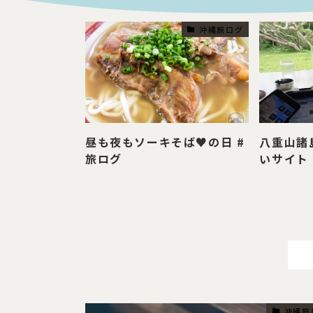
沖縄旅ログ
昼も夜もソーキそば♥の日 #
八重山諸
旅ログ
いサイト
沖縄旅