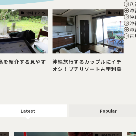
八
沖
沖縄まとめ
沖縄
沖
沖
沖
石
島を紹介する見やす
沖縄旅行するカップルにイチ
オシ！プチリゾート古宇利島
Latest
Popular
ログ
沖縄旅ログ