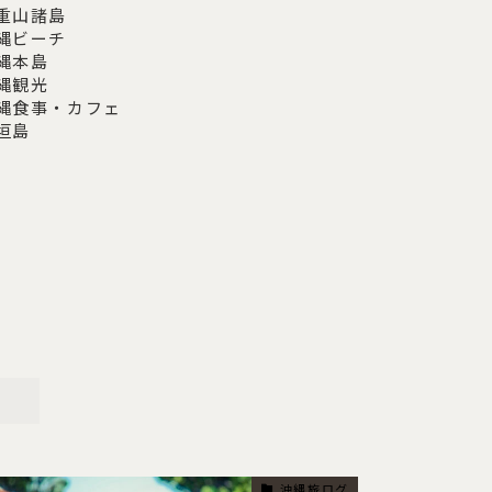
重山諸島
縄ビーチ
縄本島
縄観光
縄食事・カフェ
垣島
沖縄旅ログ