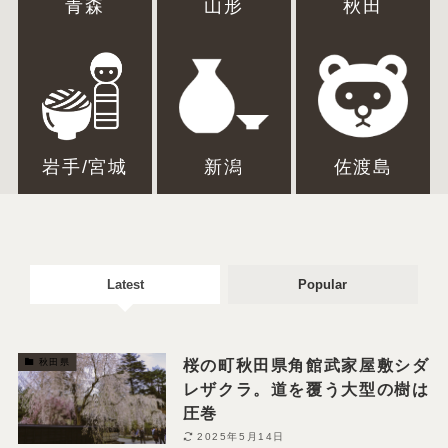
青森
山形
秋田
岩手/宮城
新潟
佐渡島
Latest
Popular
桜の町秋田県角館武家屋敷シダ
秋田県
レザクラ。道を覆う大型の樹は
圧巻
2025年5月14日