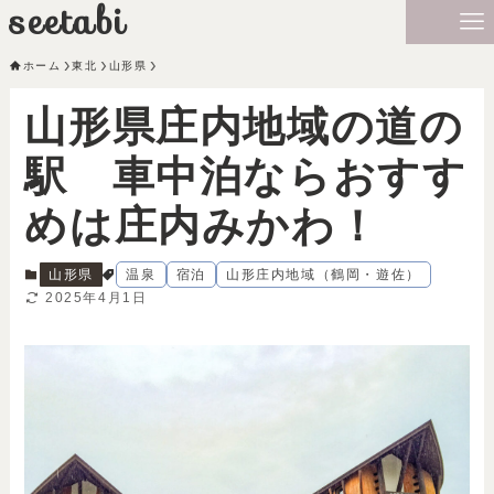
seetabi
ホーム
東北
山形県
山形県庄内地域の道の
駅 車中泊ならおすす
めは庄内みかわ！
山形県
温泉
宿泊
山形庄内地域（鶴岡・遊佐）
2025年4月1日