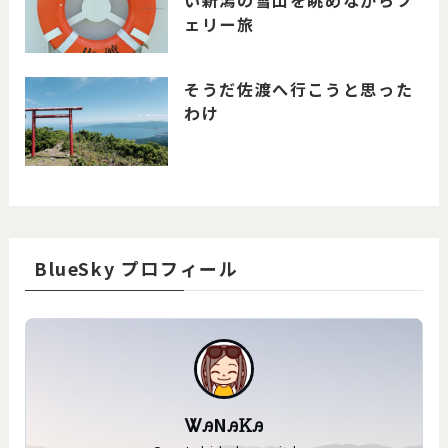
い新潟の雪山を眺めながらフ
ェリー旅
そうだ佐渡へ行こうと思った
わけ
BlueSky プロフィール
ᏔꭿNꭿᏦꭿ