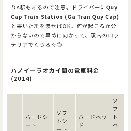
りA駅もあるので注意。ドライバーに
Quy
Cap Train Station (Ga Tran Quy Cap)
と書いた紙を渡せばOK。何が起こるか分
からないので早めに向かって、駅内のロッ
テリアでくつろぐ◎
ハノイ―ラオカイ間の電車料金
(2014)
ソ
フ
ソフ
ハードシ
ハードベッ
ト
トシ
ート
ド
ベ
ート