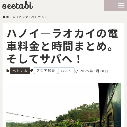
seetabi
ホーム
アジア
ベトナム
ハノイ―ラオカイの電
車料金と時間まとめ。
そしてサパへ！
ベトナム
アジア移動
ハノイ
2025年6月10日