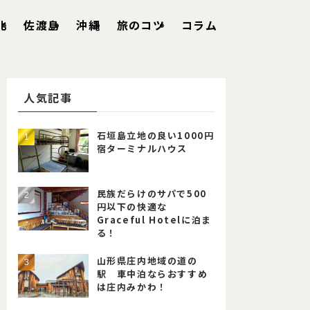
北
佐渡島
沖縄
旅のコツ
コラム
人気記事
石垣島立地の良い1000円
宿ターミナルハウス
民族だらけのサパで500
円以下の快適な
Graceful Hotelに泊ま
る！
山形県庄内地域の道の
駅 車中泊ならおすすめ
は庄内みかわ！