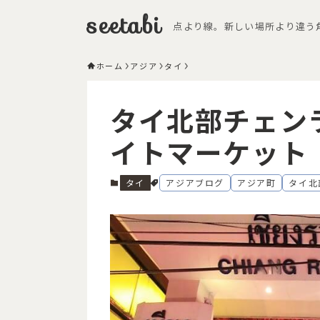
seetabi
点より線。新しい場所より違う
ホーム
アジア
タイ
タイ北部チェン
イトマーケット
タイ
アジアブログ
アジア町
タイ北