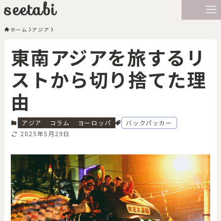
seetabi
ホーム
アジア
東南アジアを旅するリ
ストから切り捨てた理
由
アジア
コラム
ヨーロッパ
バックパッカー
2025年5月29日