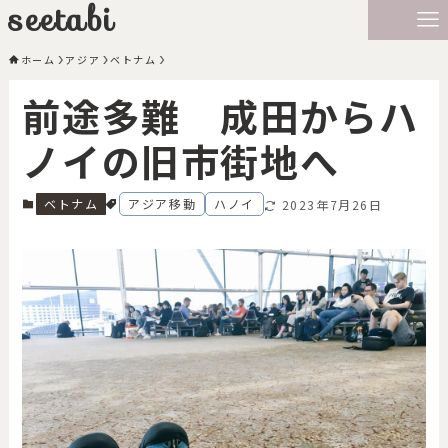
seetabi
ホーム
アジア
ベトナム
前途多難 成田からハ
ノイの旧市街地へ
ベトナム
アジア移動
ハノイ
2023年7月26日