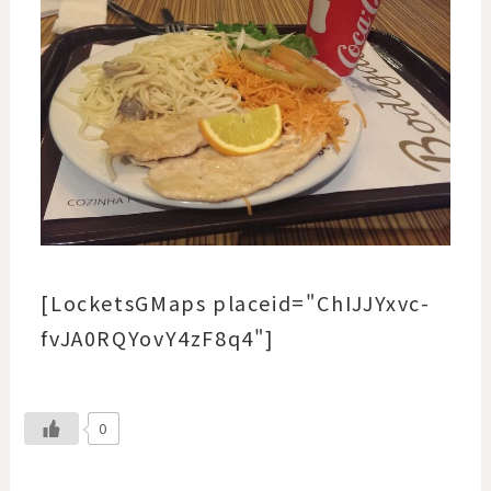
[LocketsGMaps placeid="ChIJJYxvc-
fvJA0RQYovY4zF8q4"]
0