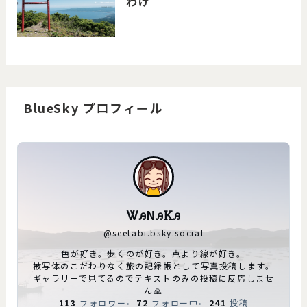
わけ
BlueSky プロフィール
ᏔꭿNꭿᏦꭿ
@
seetabi.bsky.social
色が好き。歩くのが好き。点より線が好き。
被写体のこだわりなく旅の記録帳として写真投稿します。
ギャラリーで見てるのでテキストのみの投稿に反応しませ
ん🙏
113
フォロワー
72
フォロー中
241
投稿