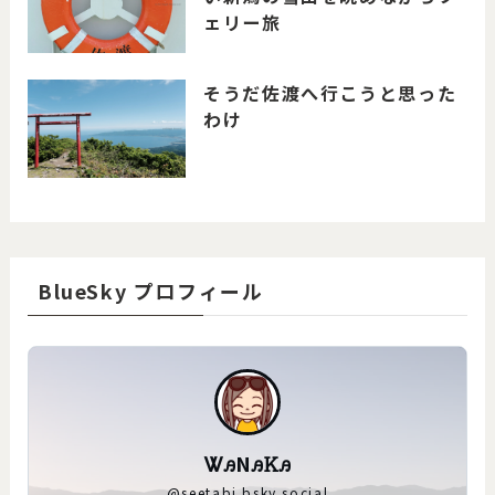
ェリー旅
そうだ佐渡へ行こうと思った
わけ
BlueSky プロフィール
ᏔꭿNꭿᏦꭿ
@
seetabi.bsky.social