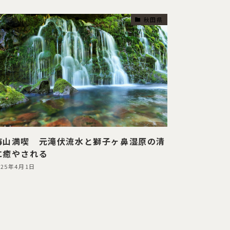
秋田県
海山満喫 元滝伏流水と獅子ヶ鼻湿原の清
に癒やされる
025年4月1日