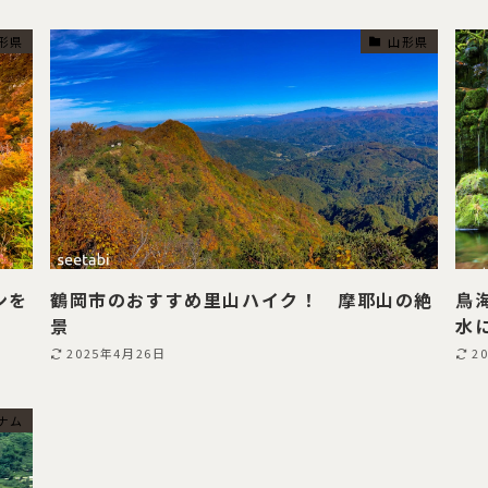
形県
山形県
ンを
鶴岡市のおすすめ里山ハイク！ 摩耶山の絶
鳥
景
水
2025年4月26日
2
ナム