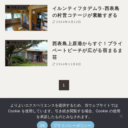
イルンティフタデムラ-西表島
沖縄まとめ
の村営コテージが素敵すぎる
2024年4月12日
西表島上原港からすぐ！プライ
沖縄まとめ
ベートビーチが広がる宿まるま
荘
2014年11月8日
1
よりよいエクスペリエンスを提供するため、当ウェブサイトでは
Cookie を使用しています。引き続き閲覧する場合、Cookie の使用
を承諾したものとみなされます。
OK
プライバシーポリシー