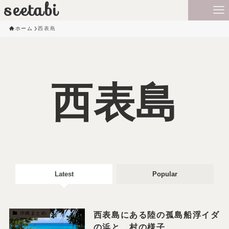
seetabi
ホーム
西表島
西表島
Latest
Popular
西表島にある陸の孤島船浮イダ
沖縄まとめ
の浜と、村の様子