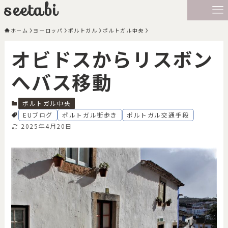
seetabi
ホーム
ヨーロッパ
ポルトガル
ポルトガル中央
オビドスからリスボン
へバス移動
ポルトガル中央
EUブログ
ポルトガル街歩き
ポルトガル交通手段
2025年4月20日