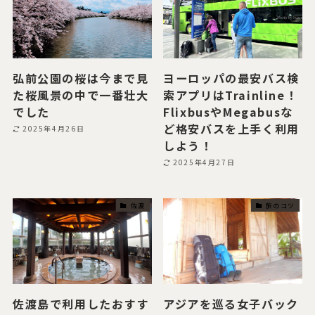
弘前公園の桜は今まで見
ヨーロッパの最安バス検
た桜風景の中で一番壮大
索アプリはTrainline！
でした
FlixbusやMegabusな
ど格安バスを上手く利用
2025年4月26日
しよう！
2025年4月27日
佐渡
旅のコツ
佐渡島で利用したおすす
アジアを巡る女子バック