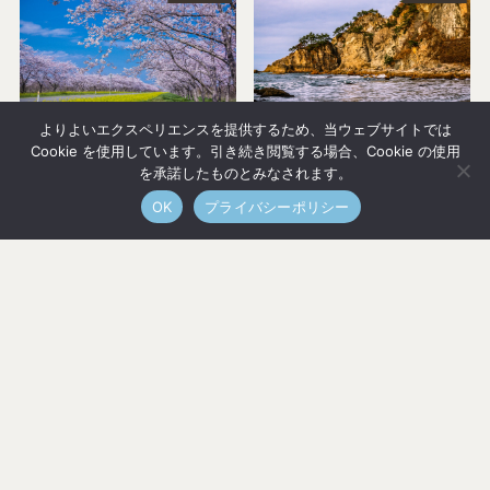
よりよいエクスペリエンスを提供するため、当ウェブサイトでは
角館だけじゃない！秋田
おすすめしたい笹川流れ
Cookie を使用しています。引き続き閲覧する場合、Cookie の使用
の八郎潟の菜の花ロード
の絶景ドライブ
を承諾したものとみなされます。
は最高の桜ドライブルー
2025年4月6日
OK
プライバシーポリシー
ト！
2025年4月26日
メニュー
東北
佐渡島
沖縄
旅のコツ
コラム
トップへ
山形県
羽黒山に一目惚れ 鶴岡