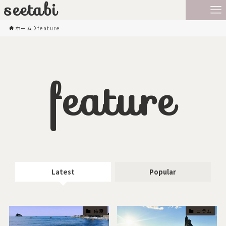
seetabi
ホーム
feature
feature
Latest
Popular
佐渡
コラム